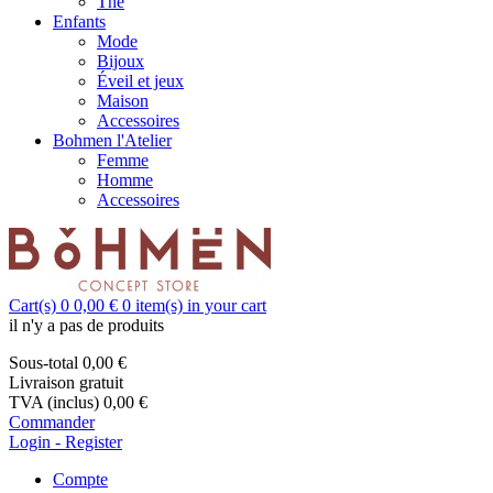
Thé
Enfants
Mode
Bijoux
Éveil et jeux
Maison
Accessoires
Bohmen l'Atelier
Femme
Homme
Accessoires
Cart(s)
0
0,00 €
0
item(s) in your cart
il n'y a pas de produits
Sous-total
0,00 €
Livraison
gratuit
TVA (inclus)
0,00 €
Commander
Login - Register
Compte