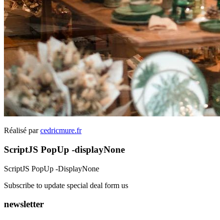
Réalisé par
cedricmure.fr
ScriptJS PopUp -displayNone
ScriptJS PopUp -DisplayNone
Subscribe to update special deal form us
newsletter