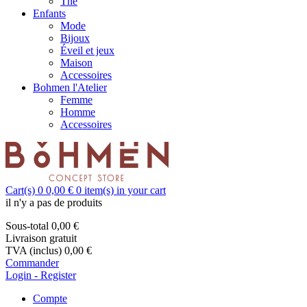
Thé
Enfants
Mode
Bijoux
Éveil et jeux
Maison
Accessoires
Bohmen l'Atelier
Femme
Homme
Accessoires
Cart(s)
0
0,00 €
0
item(s) in your cart
il n'y a pas de produits
Sous-total
0,00 €
Livraison
gratuit
TVA (inclus)
0,00 €
Commander
Login - Register
Compte