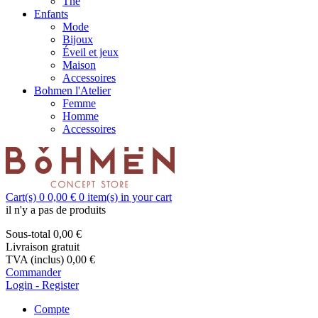
Thé
Enfants
Mode
Bijoux
Éveil et jeux
Maison
Accessoires
Bohmen l'Atelier
Femme
Homme
Accessoires
Cart(s)
0
0,00 €
0
item(s) in your cart
il n'y a pas de produits
Sous-total
0,00 €
Livraison
gratuit
TVA (inclus)
0,00 €
Commander
Login - Register
Compte