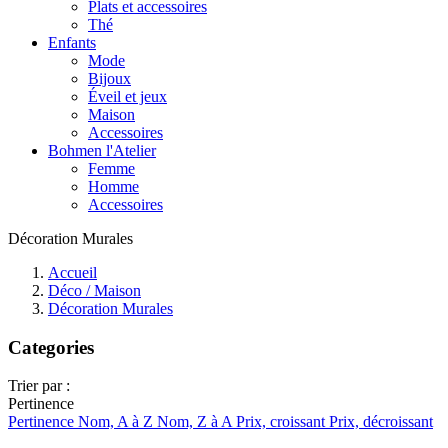
Plats et accessoires
Thé
Enfants
Mode
Bijoux
Éveil et jeux
Maison
Accessoires
Bohmen l'Atelier
Femme
Homme
Accessoires
Décoration Murales
Accueil
Déco / Maison
Décoration Murales
Categories
Trier par :
Pertinence
Pertinence
Nom, A à Z
Nom, Z à A
Prix, croissant
Prix, décroissant