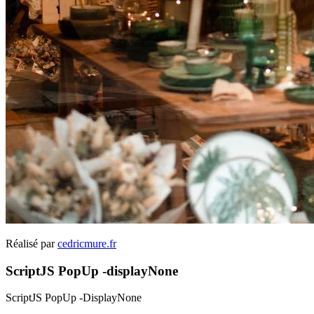
Réalisé par
cedricmure.fr
ScriptJS PopUp -displayNone
ScriptJS PopUp -DisplayNone