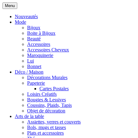
Menu
Nouveautés
Mode
Bijoux
Boite à Bijoux
Beauté
Accessoires
Accessoires Cheveux
Maroquinerie
Lui
Bonnet
Déco / Maison
Décorations Murales
Papeterie
Cartes Postales
Loisirs Créatifs
Bougies & Lessives
Coussins, Plaids, Tapis
Objet de décoration
Arts de la table
Assiettes, verres et couverts
Bols, mugs et tasses
Plats et accessoires