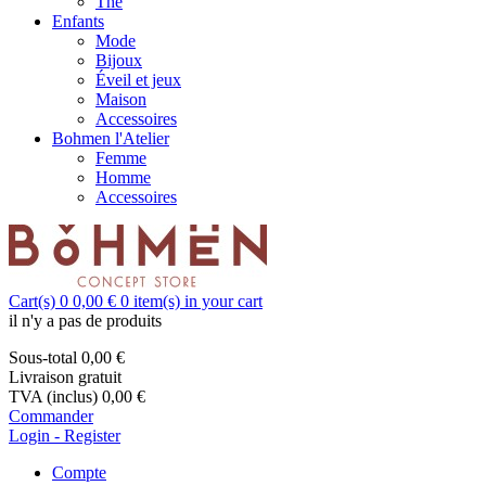
Thé
Enfants
Mode
Bijoux
Éveil et jeux
Maison
Accessoires
Bohmen l'Atelier
Femme
Homme
Accessoires
Cart(s)
0
0,00 €
0
item(s) in your cart
il n'y a pas de produits
Sous-total
0,00 €
Livraison
gratuit
TVA (inclus)
0,00 €
Commander
Login - Register
Compte