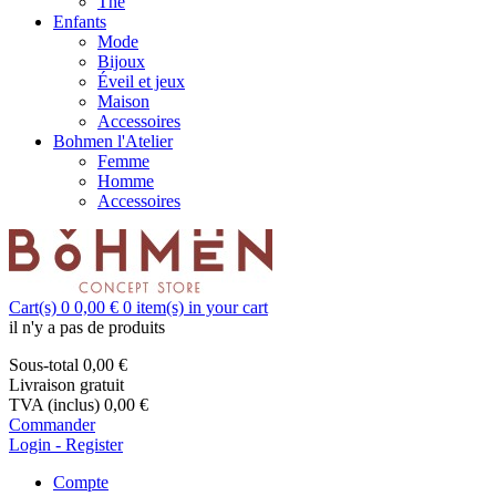
Thé
Enfants
Mode
Bijoux
Éveil et jeux
Maison
Accessoires
Bohmen l'Atelier
Femme
Homme
Accessoires
Cart(s)
0
0,00 €
0
item(s) in your cart
il n'y a pas de produits
Sous-total
0,00 €
Livraison
gratuit
TVA (inclus)
0,00 €
Commander
Login - Register
Compte