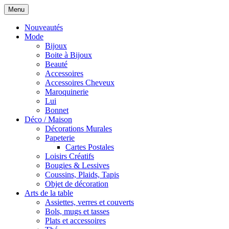
Menu
Nouveautés
Mode
Bijoux
Boite à Bijoux
Beauté
Accessoires
Accessoires Cheveux
Maroquinerie
Lui
Bonnet
Déco / Maison
Décorations Murales
Papeterie
Cartes Postales
Loisirs Créatifs
Bougies & Lessives
Coussins, Plaids, Tapis
Objet de décoration
Arts de la table
Assiettes, verres et couverts
Bols, mugs et tasses
Plats et accessoires