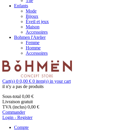
Thé
Enfants
Mode
Bijoux
Éveil et jeux
Maison
Accessoires
Bohmen l'Atelier
Femme
Homme
Accessoires
Cart(s)
0
0,00 €
0
item(s) in your cart
il n'y a pas de produits
Sous-total
0,00 €
Livraison
gratuit
TVA (inclus)
0,00 €
Commander
Login - Register
Compte