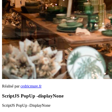
Réalisé par
cedricmure.fr
ScriptJS PopUp -displayNone
ScriptJS PopUp -DisplayNone