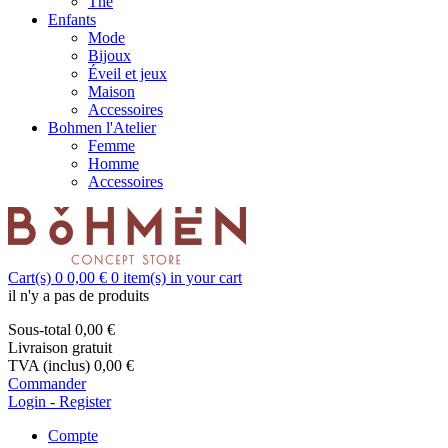
Thé
Enfants
Mode
Bijoux
Éveil et jeux
Maison
Accessoires
Bohmen l'Atelier
Femme
Homme
Accessoires
Cart(s)
0
0,00 €
0
item(s) in your cart
il n'y a pas de produits
Sous-total
0,00 €
Livraison
gratuit
TVA (inclus)
0,00 €
Commander
Login - Register
Compte