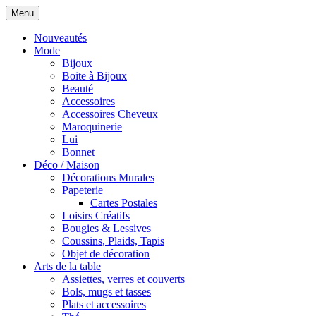
Menu
Nouveautés
Mode
Bijoux
Boite à Bijoux
Beauté
Accessoires
Accessoires Cheveux
Maroquinerie
Lui
Bonnet
Déco / Maison
Décorations Murales
Papeterie
Cartes Postales
Loisirs Créatifs
Bougies & Lessives
Coussins, Plaids, Tapis
Objet de décoration
Arts de la table
Assiettes, verres et couverts
Bols, mugs et tasses
Plats et accessoires