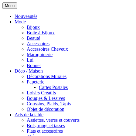
Menu
Nouveautés
Mode
Bijoux
Boite à Bijoux
Beauté
Accessoires
Accessoires Cheveux
Maroquinerie
Lui
Bonnet
Déco / Maison
Décorations Murales
Papeterie
Cartes Postales
Loisirs Créatifs
Bougies & Lessives
Coussins, Plaids, Tapis
Objet de décoration
Arts de la table
Assiettes, verres et couverts
Bols, mugs et tasses
Plats et accessoires