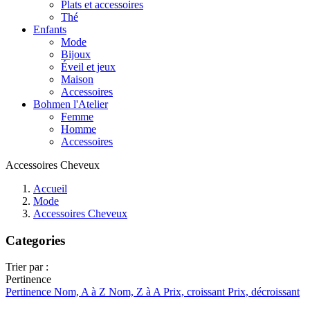
Plats et accessoires
Thé
Enfants
Mode
Bijoux
Éveil et jeux
Maison
Accessoires
Bohmen l'Atelier
Femme
Homme
Accessoires
Accessoires Cheveux
Accueil
Mode
Accessoires Cheveux
Categories
Trier par :
Pertinence
Pertinence
Nom, A à Z
Nom, Z à A
Prix, croissant
Prix, décroissant