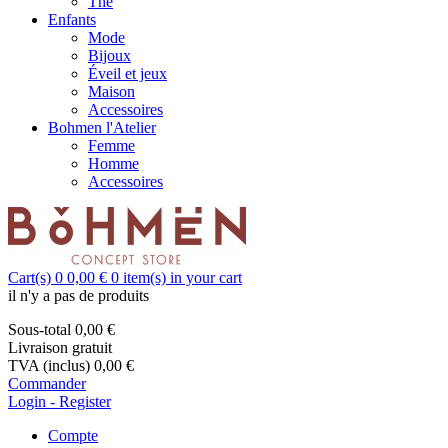
Thé
Enfants
Mode
Bijoux
Éveil et jeux
Maison
Accessoires
Bohmen l'Atelier
Femme
Homme
Accessoires
Cart(s)
0
0,00 €
0
item(s) in your cart
il n'y a pas de produits
Sous-total
0,00 €
Livraison
gratuit
TVA (inclus)
0,00 €
Commander
Login - Register
Compte