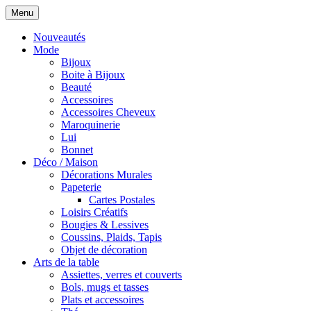
Menu
Nouveautés
Mode
Bijoux
Boite à Bijoux
Beauté
Accessoires
Accessoires Cheveux
Maroquinerie
Lui
Bonnet
Déco / Maison
Décorations Murales
Papeterie
Cartes Postales
Loisirs Créatifs
Bougies & Lessives
Coussins, Plaids, Tapis
Objet de décoration
Arts de la table
Assiettes, verres et couverts
Bols, mugs et tasses
Plats et accessoires