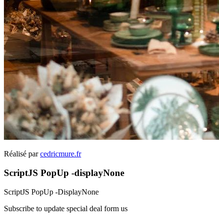
Réalisé par
cedricmure.fr
ScriptJS PopUp -displayNone
ScriptJS PopUp -DisplayNone
Subscribe to update special deal form us