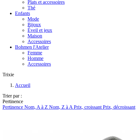
Plats et accessoires
Thé
Enfants
Mode
Bijoux
Éveil et jeux
Maison
Accessoires
Bohmen l'Atelier
Femme
Homme
Accessoires
Trixie
Accueil
Trier par :
Pertinence
Pertinence
Nom, A à Z
Nom, Z à A
Prix, croissant
Prix, décroissant