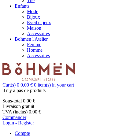
Thé
Enfants
Mode
Bijoux
Éveil et jeux
Maison
Accessoires
Bohmen l'Atelier
Femme
Homme
Accessoires
Cart(s)
0
0,00 €
0
item(s) in your cart
il n'y a pas de produits
Sous-total
0,00 €
Livraison
gratuit
TVA (inclus)
0,00 €
Commander
Login - Register
Compte